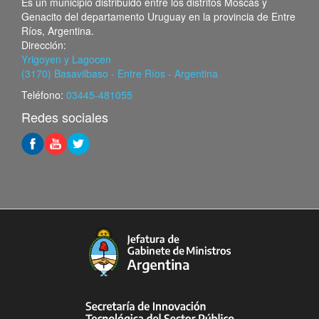
Es un municipio distribuido entre los distritos Moscas y
Genacito del departamento Uruguay en la provincia de Entre
Ríos, Argentina.
Dirección:
Yrigoyen y Lagocen
(3170) Basavilbaso - Entre Ríos - Argentina
Teléfono:
03445-481055
Redes sociales