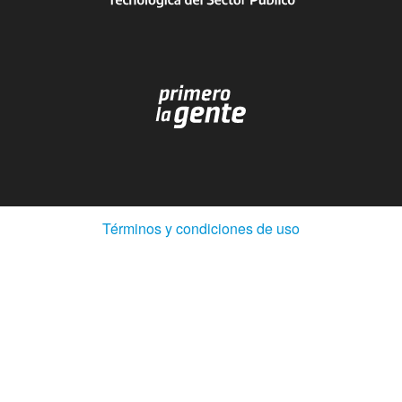
(Abre
Términos y condiciones de uso
en
ventana
nueva)