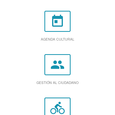
today
AGENDA CULTURAL
group
GESTIÓN AL CIUDADANO
directions_bike