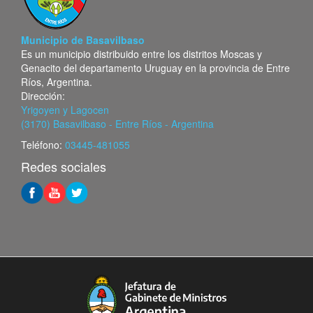
Municipio de Basavilbaso
Es un municipio distribuido entre los distritos Moscas y
Genacito del departamento Uruguay en la provincia de Entre
Ríos, Argentina.
Dirección:
Yrigoyen y Lagocen
(3170) Basavilbaso - Entre Ríos - Argentina
Teléfono:
03445-481055
Redes sociales