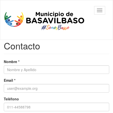
Ir
al
Toggle
contenido
navigati
principal
Contacto
Nombre
*
Email
*
Teléfono