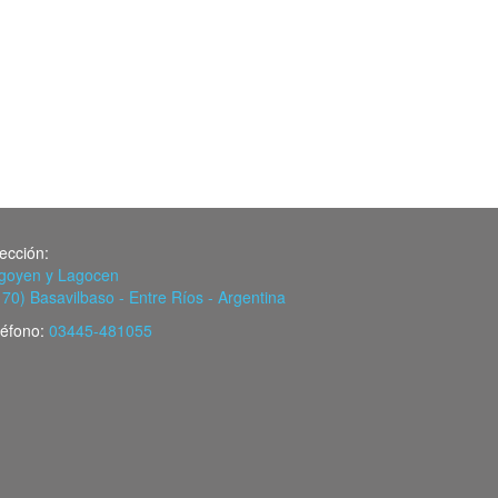
rección:
igoyen y Lagocen
170) Basavilbaso - Entre Ríos - Argentina
léfono:
03445-481055