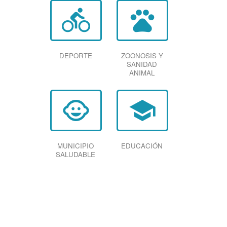
directions_bike
pets
DEPORTE
ZOONOSIS Y
SANIDAD
ANIMAL
child_care
school
MUNICIPIO
EDUCACIÓN
SALUDABLE