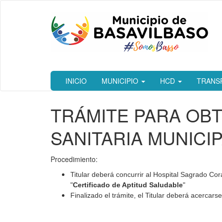
Ir
al
contenido
principal
INICIO
MUNICIPIO
HCD
TRANS
TRÁMITE PARA OBT
SANITARIA MUNICI
Procedimiento:
Titular deberá concurrir al Hospital Sagrado Cor
"
Certificado de Aptitud Saludable
"
Finalizado el trámite, el Titular deberá acercars