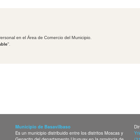
 Personal en el Área de Comercio del Municipio.
able
".
Municipio de Basavilbaso
Di
Es un municipio distribuido entre los distritos Moscas y
Yr
Genacito del departamento Uruguay en la provincia de
(3