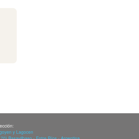
rección:
igoyen y Lagocen
170) Basavilbaso - Entre Ríos - Argentina