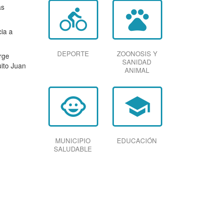
as
directions_bike
pets
cia a
DEPORTE
ZOONOSIS Y
rge
SANIDAD
uito Juan
ANIMAL
child_care
school
MUNICIPIO
EDUCACIÓN
SALUDABLE