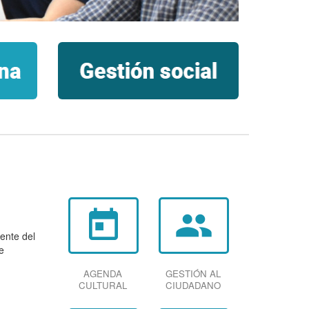
today
group
ente del
e
AGENDA
GESTIÓN AL
CULTURAL
CIUDADANO