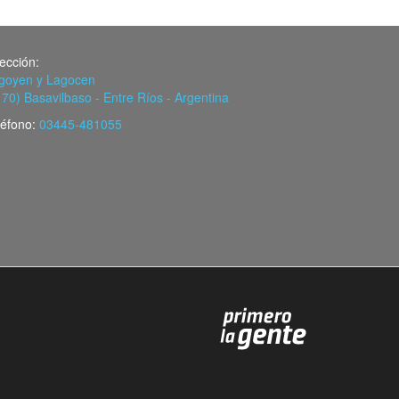
rección:
igoyen y Lagocen
170) Basavilbaso - Entre Ríos - Argentina
léfono:
03445-481055