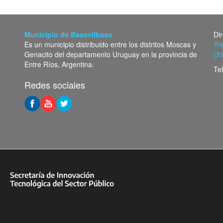
Municipio de Basavilbaso
Di
Es un municipio distribuido entre los distritos Moscas y
Yr
Genacito del departamento Uruguay en la provincia de
(3
Entre Ríos, Argentina.
Te
Redes sociales